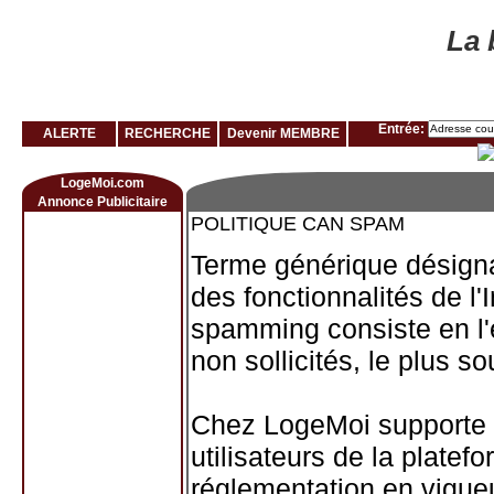
Louer rapidement son logement avec LogeMoi!
La 
Entrée:
ALERTE
RECHERCHE
Devenir MEMBRE
LogeMoi.com
Annonce Publicitaire
POLITIQUE CAN SPAM
Terme générique désigna
des fonctionnalités de l'
spamming consiste en l'e
non sollicités, le plus 
Chez LogeMoi supporte l
utilisateurs de la platefo
réglementation en vigue