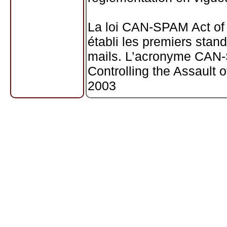
La loi CAN-SPAM Act of
établi les premiers stan
mails. L’acronyme CAN-S
Controlling the Assault 
2003
La loi CAN-SPAM définit
le but premier est la pu
d’un produit ou service,
commerciales. Elle exclu
La loi CAN-SPAM interdit
d’envoyer des e-mails c
contiennent tous les élé