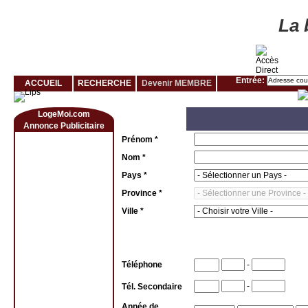
Louer rapidement son logement avec LogeMoi!
La 
Entrée:
ACCUEIL
RECHERCHE
Devenir MEMBRE
LogeMoi.com
Annonce Publicitaire
Prénom *
Nom *
Pays *
Province *
Ville *
Renseig
Téléphone
-
-
Tél. Secondaire
Année de