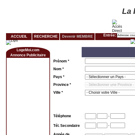
Louer rapidement son logement avec LogeMoi!
La 
Entrée:
ACCUEIL
RECHERCHE
Devenir MEMBRE
LogeMoi.com
Annonce Publicitaire
Prénom *
Nom *
Pays *
Province *
Ville *
Renseig
Téléphone
-
-
Tél. Secondaire
Année de