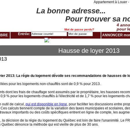
Appartement à Louer - 
La bonne adresse...
Pour trouver sa no
4 anno
pour l
Mot de passe perdu?
Entrée:
MBRE
ANNONCER mon
Hausse de loyer 2013
013
nvier 2013: La régie du logement dévoile ses recommandations de hausses de l
llées pour les logements non-chauffés sont de 0,9 % pour 2013.
ts dont les frais de chauffage sont assumés par le propriétaire, les hausses rec
 0,9 % pour les logements chauffés à l'électricité et de 1,7 % pour les logements c
 outil de calcul,
qui est disponible en ligne
, pour faciliter les discussions entre pr
Ces calculs tiennent compte de la variation des taxes municipales et scolaires, des
s travaux importants ou des coûts spécifiques entrent en ligne de compte, les augmen
 la décision de la régie du logement du Québec est loin de faire l'unanimité. Le
u Québec dénonce la méthode qui est vieille de plus de 30 ans.