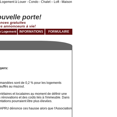
Logement à Louer - Condo - Chalet – Loft - Maison
uvelle porte!
nces gratuites
es annonceurs à vie!
 Logement
INFORMATIONS
FORMULAIRE
oyers:
ommandées sont de 0,2 % pour les logements
hauffés au mazout.
opriétaires et locataires au moment de définir une
 rénovations et des coûts liés à l'immeuble. Dans
tations pourraient être plus élevées.
 FRAPRU dénonce ces hausse alors que l'Association