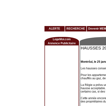
Louer rapidement son logement avec LogeMoi!
ALERTE
RECHERCHE
Devenir ME
LogeMoi.com
Annonce Publicitaire
HAUSSES 2
Montréal, le 25 ja
Les hausses consei
Pour les appartemen
chauffés au gaz, de
La Régie a prévu un
hausse acceptable. 
certains cas, si de
Cette année encore,
des propriétaires d