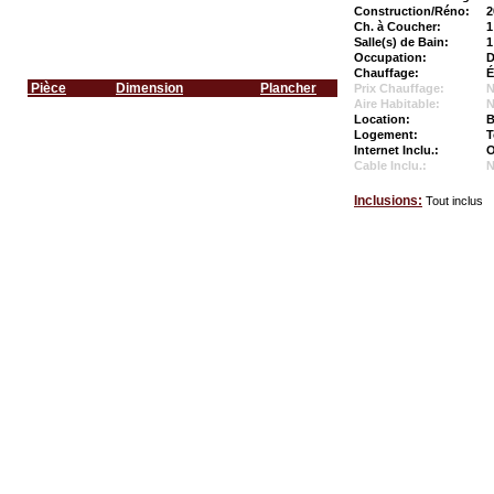
Construction/Réno:
2
Ch. à Coucher:
1
Salle(s) de Bain:
1
Occupation:
D
Chauffage:
É
Pièce
Dimension
Plancher
Prix Chauffage:
N
Aire Habitable:
N
Location:
B
Logement:
T
Internet Inclu.:
O
Cable Inclu.:
Inclusions:
Tout inclus