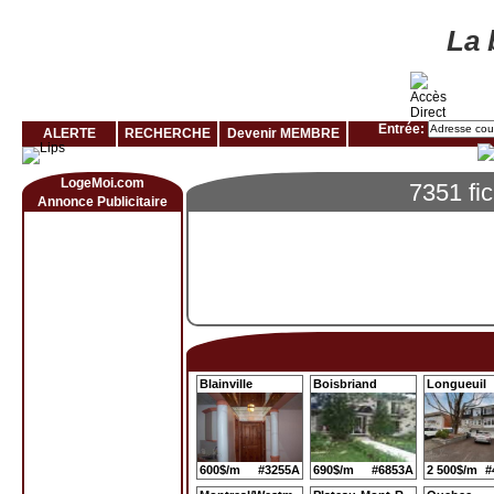
Louer rapidement son logement avec LogeMoi!
La 
Entrée:
ALERTE
RECHERCHE
Devenir MEMBRE
LogeMoi.com
7351 fi
Annonce Publicitaire
Blainville
Boisbriand
Longueuil
600$/m
#3255A
690$/m
#6853A
2 500$/m
#