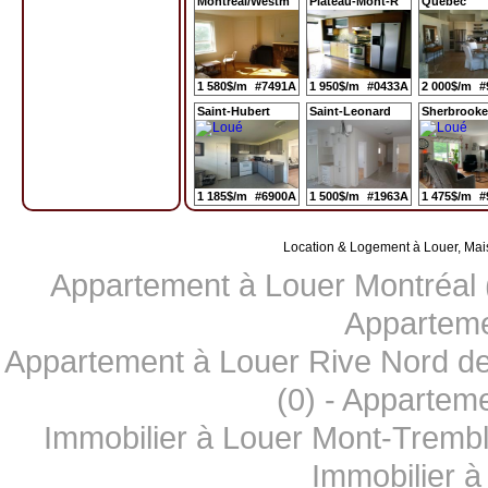
Montreal/Westm
Plateau-Mont-R
Quebec
1 580$/m
#7491A
1 950$/m
#0433A
2 000$/m
#
Saint-Hubert
Saint-Leonard
Sherbrooke
1 185$/m
#6900A
1 500$/m
#1963A
1 475$/m
#
Location & Logement à Louer, Mai
Appartement à Louer Montréal 
Apparteme
Appartement à Louer Rive Nord de
(0)
-
Apparteme
Immobilier à Louer Mont-Trembl
Immobilier à