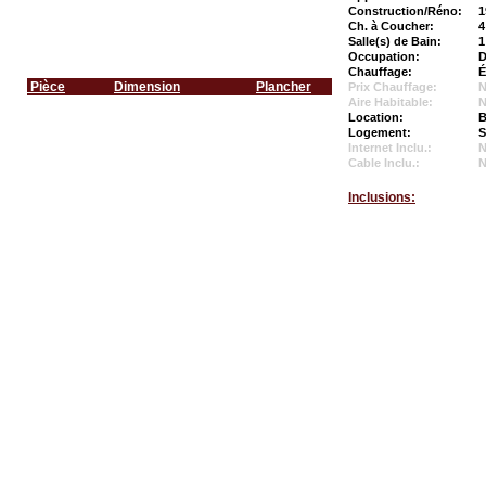
Construction/Réno:
1
Ch. à Coucher:
4
Salle(s) de Bain:
1
Occupation:
D
Chauffage:
É
Pièce
Dimension
Plancher
Prix Chauffage:
N
Aire Habitable:
N
Location:
B
Logement:
S
Internet Inclu.:
Cable Inclu.:
Inclusions: