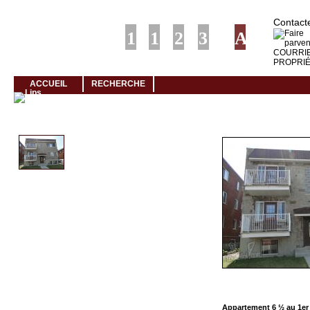
Louer rapidement son logement avec LogeMoi!
Contacte
ACCUEIL
RECHERCHE
Cliquez et visionnez
Appartement 6 ½ au 1er