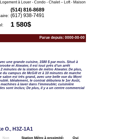
Logement à Louer - Condo - Chalet – Loft - Maison
(514) 816-8689
(617) 938-7491
aire:
1 580$
l:
Parue depuis: 0000-00-00
. 5 ½ - 3 CAC
vec une grande cuisine, 1580 $ par mois. Situé à
brooke et Atwater, il est tout près d’un arrêt
 2 minutes de la station de métro Atwater. De plus,
he du campus de McGill et à 10 minutes de marche
e salon est très grand, avec une belle vue du Mont
ublé. Idéalement, le contrat débutera le 1er Août,
es machines à laver dans l'immeuble; cuisinière
des sont inclus; De plus, il y a un centre commercial
e O., H3Z-1A1
Non
Station Métro à proximité:
Oui