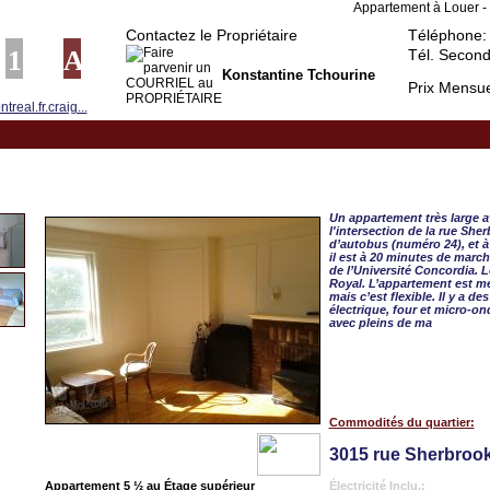
Appartement à Louer - 
Contactez le Propriétaire
Téléphone:
Tél. Second
Konstantine Tchourine
Prix Mensue
ntreal.fr.craig...
Montreal/Westmount, APPART
Un appartement très large a
l'intersection de la rue Sher
d’autobus (numéro 24), et à
il est à 20 minutes de marc
de l’Université Concordia. L
Royal. L’appartement est me
mais c’est flexible. Il y a d
électrique, four et micro-on
avec pleins de ma
Commodités du quartier:
3015 rue Sherbrook
Appartement 5 ½ au Étage supérieur
Électricité Inclu.: