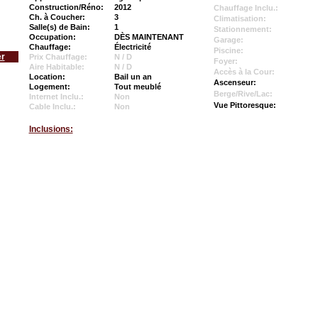
Construction/Réno:
2012
Chauffage Inclu.:
Ch. à Coucher:
3
Climatisation:
Salle(s) de Bain:
1
Stationnement:
Occupation:
DÈS MAINTENANT
Garage:
Chauffage:
Électricité
Piscine:
er
Prix Chauffage:
N / D
Foyer:
Aire Habitable:
N / D
Accès à la Cour:
Location:
Bail un an
Ascenseur:
Logement:
Tout meublé
Berge/Rive/Lac:
Internet Inclu.:
Non
Vue Pittoresque:
Cable Inclu.:
Non
Inclusions: