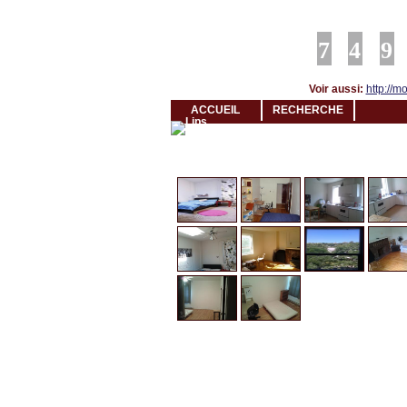
Louer rapidement son logement avec LogeMoi!
Voir aussi:
http://mo
ACCUEIL
RECHERCHE
Cliquez et visionnez