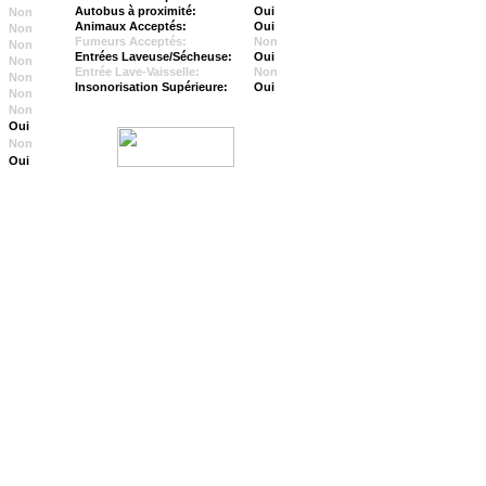
Autobus à proximité:
Oui
Non
Animaux Acceptés:
Oui
Non
Fumeurs Acceptés:
Non
Non
Entrées Laveuse/Sécheuse:
Oui
Non
Entrée Lave-Vaisselle:
Non
Non
Insonorisation Supérieure:
Oui
Non
Non
Oui
Non
Oui