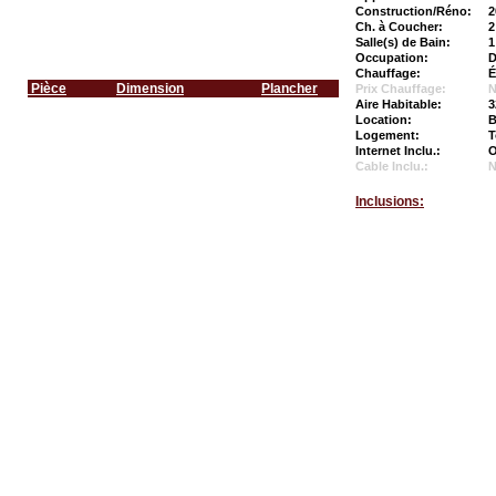
Construction/Réno:
2
Ch. à Coucher:
2
Salle(s) de Bain:
1
Occupation:
D
Chauffage:
É
Pièce
Dimension
Plancher
Prix Chauffage:
N
Aire Habitable:
3
Location:
B
Logement:
T
Internet Inclu.:
O
Cable Inclu.:
Inclusions: