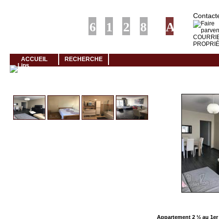
Louer rapidement son logement avec LogeMoi!
Contacte
ACCUEIL
RECHERCHE
Cliquez et visionnez
Appartement 2 ½ au 1er