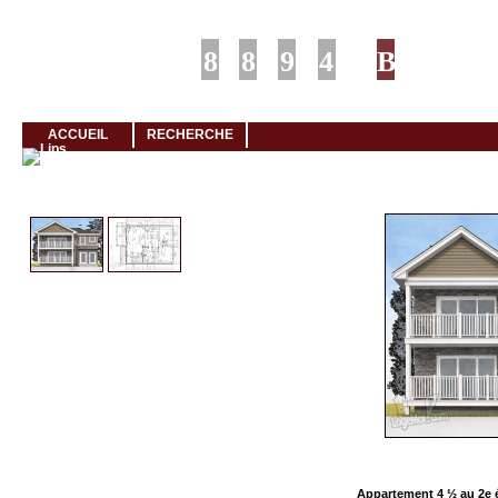
Louer rapidement son logement avec LogeMoi!
ACCUEIL
RECHERCHE
Cliquez et visionnez
Appartement 4 ½ au 2e 