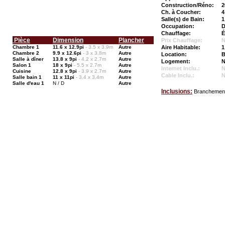
Construction/Réno:
2
Ch. à Coucher:
4
Salle(s) de Bain:
1
Occupation:
D
Chauffage:
É
Pièce
Dimension
Plancher
Prix Chauffage:
N
Chambre 1
11.6 x 12.9pi
- 3.5 x 3.9m
Autre
Aire Habitable:
1
Chambre 2
9.9 x 12.6pi
- 3 x 3.8m
Autre
Location:
B
Salle à dîner
13.8 x 9pi
- 4.2 x 2.7m
Autre
Logement:
N
Salon 1
18 x 9pi
- 5.5 x 2.7m
Autre
Internet Inclu.:
Cuisine
12.8 x 9pi
- 3.9 x 2.7m
Autre
Cable Inclu.:
Salle bain 1
11 x 11pi
- 3.4 x 3.4m
Autre
Salle d'eau 1
N / D
Autre
Inclusions:
Branchement