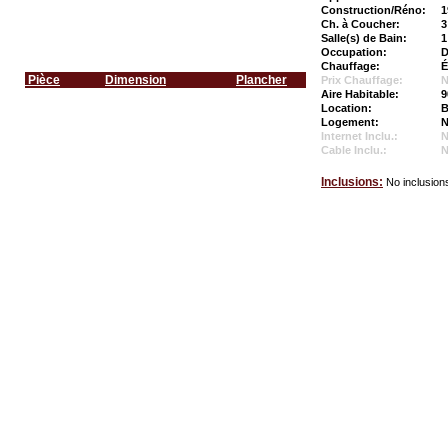
Construction/Réno:
1
Ch. à Coucher:
3
Salle(s) de Bain:
1
Occupation:
D
Chauffage:
É
Pièce
Dimension
Plancher
Prix Chauffage:
N
Aire Habitable:
9
Location:
B
Logement:
N
Internet Inclu.:
Cable Inclu.:
Inclusions:
No inclusion