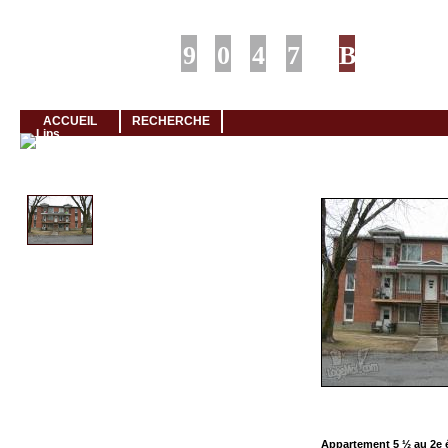
Louer rapidement son logement avec LogeMoi!
ACCUEIL
RECHERCHE
Cliquez et visionnez
Appartement 5 ½ au 2e 