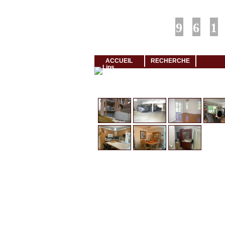
Louer rapidement son logement avec LogeMoi!
ACCUEIL
RECHERCHE
Cliquez et visionnez