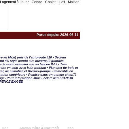
Logement à Louer - Condo - Chalet – Loft - Maison
Parue depuis: 2026-06-11
½ - 2 CAC
ère au Maxi) près de l’autoroute 410 • Secteur
and 4½ style condo aire ouverte (2 grandes
s le salon donnant sur un balcon 8-12 • Tres
uche en coin avec bain podium • Plancher de bois et
ral, air climatisé et thermo-pompe • Immeuble en
isation supérieure • Remise dans un garage chauffé
ge• Pour information Mme Leclerc 819-823-9618
RENCE EXIGÉE
Non
Station Métro à proximité:
Non