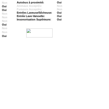
Autobus à proximité:
Oui
Non
Animaux Acceptés:
Non
Oui
Fumeurs Acceptés:
Non
Oui
Entrées Laveuse/Sécheuse:
Oui
Non
Entrée Lave-Vaisselle:
Oui
Non
Insonorisation Supérieure:
Oui
Non
Oui
Non
Non
Oui