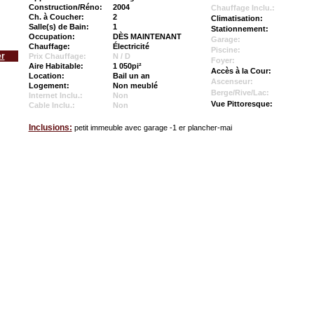
Construction/Réno:
2004
Chauffage Inclu.:
Ch. à Coucher:
2
Climatisation:
Salle(s) de Bain:
1
Stationnement:
Occupation:
DÈS MAINTENANT
Garage:
Chauffage:
Électricité
Piscine:
er
Prix Chauffage:
N / D
Foyer:
Aire Habitable:
1 050pi²
Accès à la Cour:
Location:
Bail un an
Ascenseur:
Logement:
Non meublé
Berge/Rive/Lac:
Internet Inclu.:
Non
Vue Pittoresque:
Cable Inclu.:
Non
Inclusions:
petit immeuble avec garage -1 er plancher-mai