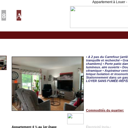
Appartement à Louer - 
Sherbrooke, APPART. 4 
• A 2 pas du Carrefour (arri
tranquille et recherché • Gr
chambres) • Porte patio dan
lumineux. aire ouverte • Do
céramique • Aspirateur cent
brique Isolation et insonor
Stationnement dans un gara
LOYER SANS FUMÉE-RÉFÉ
Commodités du quartier:
Appartement 4 ½ au 1er étage
Électricité Inclu.: