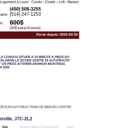
Logement à Louer - Condo - Chalet – Loft - Maison
(450) 508-3255
(514) 247-1253
aire:
600$
l:
(50$ extrat lit mural)
Parue depuis: 0000-00-00
- 1 CAC
E CONDOS SITUER A 10 MINUTE A PIEDS DU
 BLAINVILLE SITUER SORTIE 25 AUTOROUTE
T UN PIEDS ATTERRE ENVIRON MONTREAL
8 3255
ERVICES AUTOBUS TRAIN DE BANLIEU CENTRE
inville, J7C-2L2
Oui
Station Métro à proximité:
Non