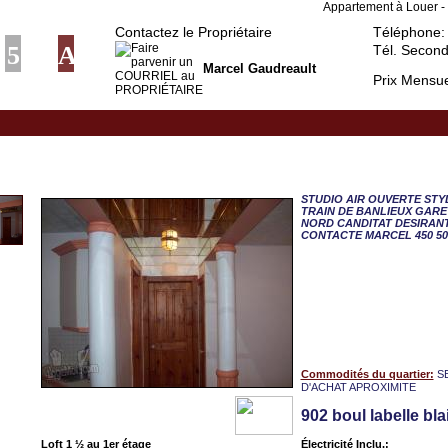
Appartement à Louer - 
Contactez le Propriétaire
Téléphone:
Tél. Second
Marcel Gaudreault
Prix Mensue
Blainville, LOFT 1 ½ 
STUDIO AIR OUVERTE STYL
TRAIN DE BANLIEUX GARE
NORD CANDITAT DESIRAN
CONTACTE MARCEL 450 50
Commodités du quartier:
S
D'ACHAT APROXIMITE
902 boul labelle bla
Loft 1 ½ au 1er étage
Électricité Inclu.: