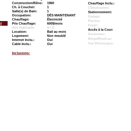
Construction/Réno:
1960
Chauffage Inclu.:
Ch. à Coucher:
1
Climatisation:
Salle(s) de Bain:
1
Stationnement:
Occupation:
DÈS MAINTENANT
Garage:
Chauffage:
Électricité
Piscine:
er
Prix Chauffage:
600$/mois
Foyer:
Aire Habitable:
N / D
Accès à la Cour:
Location:
Bail au mois
Ascenseur:
Logement:
Non meublé
Berge/Rive/Lac:
Internet Inclu.:
Oui
Vue Pittoresque:
Cable Inclu.:
Oui
Inclusions: