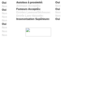
Autobus à proximité:
Oui
Oui
Animaux Acceptés:
Non
Non
Fumeurs Acceptés:
Oui
Oui
Entrées Laveuse/Sécheuse:
Non
Non
Entrée Lave-Vaisselle:
Non
Non
Insonorisation Supérieure:
Oui
Non
Oui
Non
Non
Non