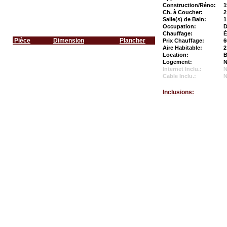
Construction/Réno:
1
Ch. à Coucher:
2
Salle(s) de Bain:
1
Occupation:
D
Chauffage:
É
Pièce
Dimension
Plancher
Prix Chauffage:
6
Aire Habitable:
2
Location:
B
Logement:
N
Internet Inclu.:
Cable Inclu.:
Inclusions: