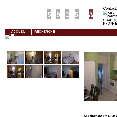
Louer rapidement son logement avec LogeMoi!
Contacte
ACCUEIL
RECHERCHE
Cliquez et visionnez
Appartement 4 ½ au 3e 