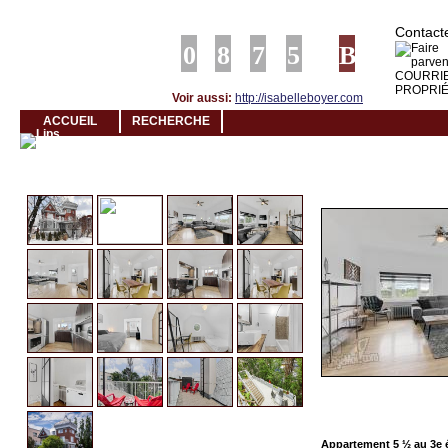
Louer rapidement son logement avec LogeMoi!
Contacte
Voir aussi:
http://isabelleboyer.com
ACCUEIL
RECHERCHE
Cliquez et visionnez
Appartement 5 ½ au 3e 