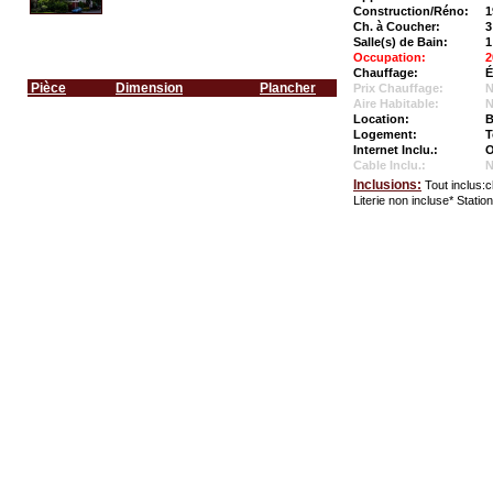
Construction/Réno:
1
Ch. à Coucher:
3
Salle(s) de Bain:
1
Occupation:
2
Chauffage:
É
Pièce
Dimension
Plancher
Prix Chauffage:
N
Aire Habitable:
N
Location:
B
Logement:
T
Internet Inclu.:
O
Cable Inclu.:
Inclusions:
Tout inclus:c
Literie non incluse* Stati